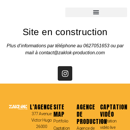
Site en construction
Plus d’informations par téléphone au 0627051653 ou par
mail à contact@zaklok-production.com
L'AGENCE
SITE
AGENCE
CAPTATION
MAP
DE
VIDÉO
377 Avenue
PRODUCTION
Victor Hugo
Portfolio
Captation
26000
vidéo live
Captation
Agence de