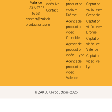
Valence
vidéo live
production
Captation
+33 6 27 05
vidéo –
vidéo live –
Contact
16 53
Drôme
Grenoble
contact@zaklok-
Agence de
Captation
production.com
production
vidéo live –
vidéo –
Drôme
Grenoble
Captation
Agence de
vidéo live –
production
Valence
vidéo – Lyon
Captation
Agence de
vidéo live –
production
Lyon
vidéo –
Valence
© ZAKLOK Production - 2026